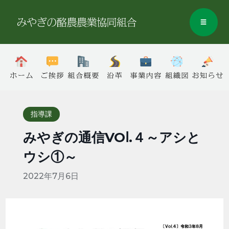
指導課
みやぎの通信VOⅼ.４～アシと
ウシ①～
2022年7月6日