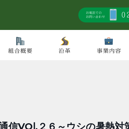
通信VOⅼ.２６～ウシの暑熱対