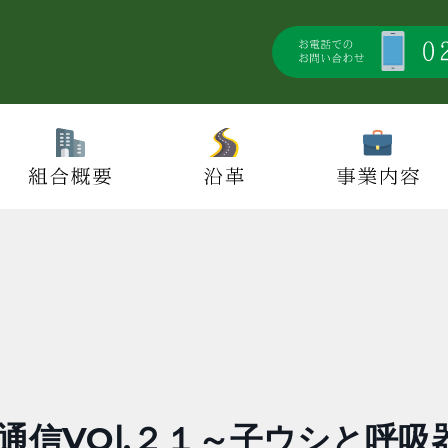
通信VOⅼ.２１～子ウシと呼吸