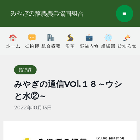
指導課
みやぎの通信VOⅼ.１８～ウシ
と水②～
2022年10月13日